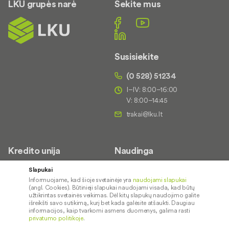
LKU grupės narė
Sekite mus
Susisiekite
(0 528) 51234
I–IV: 8:00–16:00
V: 8:00–14:45
Kredito unija
Naudinga
Apie mus
Saugus paslaugų naudojimas
Slapukai
Informuojame, kad šioje svetainėje yra
naudojami slapukai
Kontaktai
Palūkanų normos
(angl. Cookies). Būtinieji slapukai naudojami visada, kad būtų
Karjera
Paslaugų teikimo sąlygos ir
užtikrintas svetainės veikimas. Dėl kitų slapukų naudojimo galite
išreikšti savo sutikimą, kurį bet kada galėsite atšaukti. Daugiau
įkainiai
Socialinė atsakomybė
informacijos, kaip tvarkomi asmens duomenys, galima rasti
privatumo politikoje
.
Kredito tarpininkai