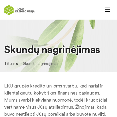
Skundų nagrinėjimas
Titulinis
Skundų nagrinėjimas
LKU grupės kredito unijoms svarbu, kad nariai ir
klientai gautų kokybiškas finansines paslaugas.
Mums svarbi kiekviena nuomonė, todėl kruopščiai
vertiname visus Jūsų atsiliepimus. Žinojimas, kada
buvo neatliepti Jūsų poreikiai arba buvote nuvilti,