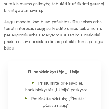
suteikia mums galimybę tobulėti ir užtikrinti geresnį
klientų aptarnavimą.
Jeigu manote, kad buvo pažeistos Jūsų teisės arba
teisėti interesai, susiję su kredito unijos teikiamomis
paslaugomis arba sudarytomis sutartimis, maloniai
prašome savo nusiskundimus pateikti Jums patogiu
būdu:
El. bankininkystėje „i-Unija“
Prisijunkite prie savo el.
bankininkystės „i-Unija“
paskyros
Pasirinkite
skirtuką „Žinutės
“
–
„
Rašyti naują“